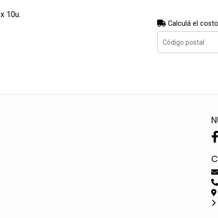
x 10u.
Calculá el costo
N
C