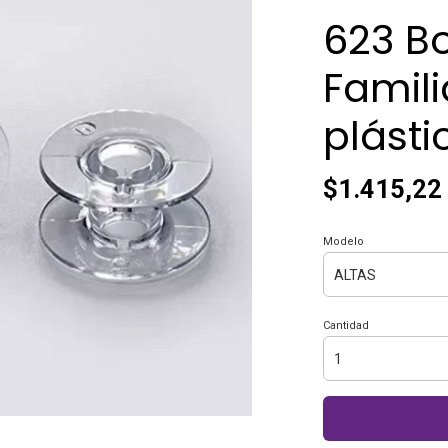
623 B
Famili
plásti
$1.415,22
Modelo
Cantidad