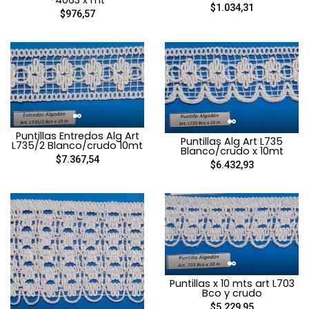
$1.034,31
$976,57
Puntillas Entredos Alg Art
Puntillas Alg Art L735
L735/2 Blanco/crudo 10mt
Blanco/crudo x 10mt
$7.367,54
$6.432,93
Puntillas x 10 mts art L703
Bco y crudo
$5.229,95