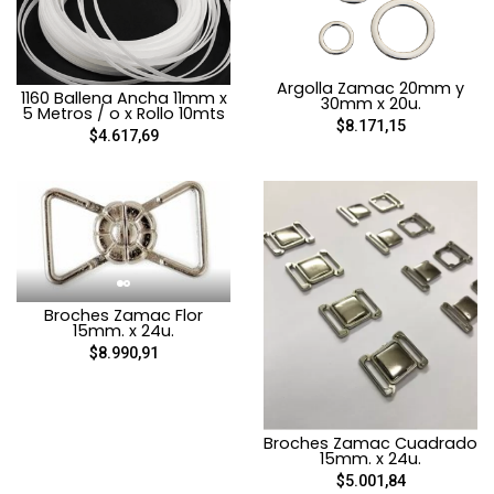
Argolla Zamac 20mm y
1160 Ballena Ancha 11mm x
30mm x 20u.
5 Metros / o x Rollo 10mts
$8.171,15
$4.617,69
Broches Zamac Flor
15mm. x 24u.
$8.990,91
Broches Zamac Cuadrado
15mm. x 24u.
$5.001,84