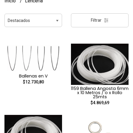
Inicio
Lencería
Filtrar
Ballenas en V
$12.730,80
1159 Ballena Angosta 6mm
x 10 Metros / o x Rollo
25mts
$4.869,69