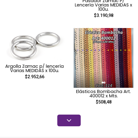
Pasador Zamac P/
Lencería Varias MEDIDAS x
100u.
$3.190,98
Argolla Zamac p/ lencería
Varias MEDIDAS x 100u.
$2.952,66
Elásticos Bombacha Art.
400012 x Mts.
$508,48