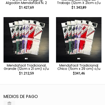
Algodón Mendafacil N. 2
Trabajo (12cm X 21cm c/u
$1.427,69
$1.343,89
Mendafacil Tradicional
Mendafacil Tradicional
Grande (12cm x 21 cm) c/u
Chico (5cm x 29 cm) c/u
$1.212,59
$341,46
MEDIOS DE PAGO