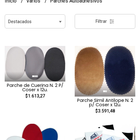
Inicio
Varios
Parches Autoadhesivos
Filtrar
Parche de Cuerina N. 2 P/
Coser x 12u.
$1.613,27
Parche Simil Antilope N. 2
p/ Coser x 12u.
$3.591,48