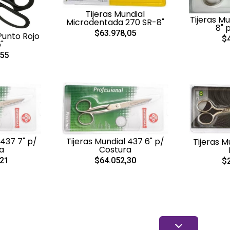
Tijeras Mundial
Tijeras Mu
Microdentada 270 SR-8"
8" 
$63.978,05
Punto Rojo
$4
"
,55
 437 7" p/
Tijeras Mundial 437 6" p/
Tijeras M
a
Costura
,21
$64.052,30
$2