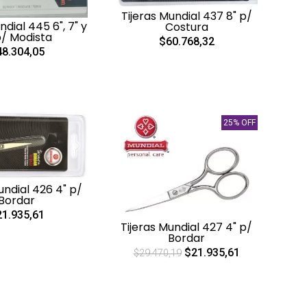
Tijeras Mundial 437 8" p/
ndial 445 6", 7" y
Costura
p/ Modista
$60.768,32
8.304,05
25% OFF
undial 426 4" p/
Bordar
1.935,61
Tijeras Mundial 427 4" p/
Bordar
$21.935,61
$29.470,19