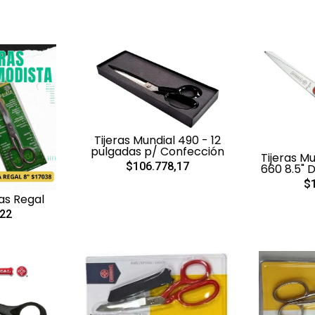
Tijeras Mundial 490 - 12
pulgadas p/ Confección
Tijeras M
$106.778,17
660 8.5" 
$1
as Regal
,22