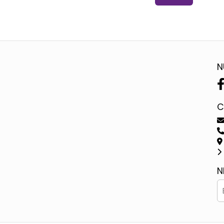
N
C
N