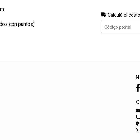
cm
Calculá el costo
ados con puntos)
N
C