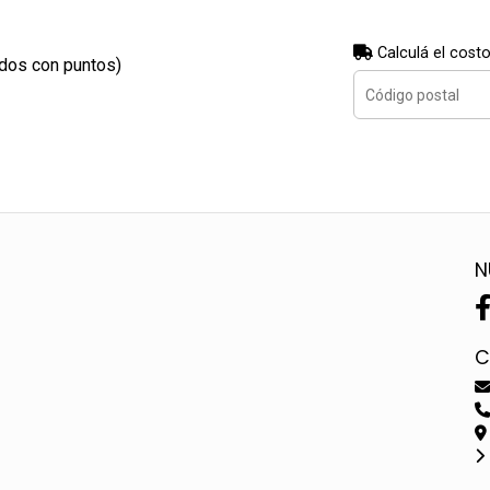
Calculá el costo
ados con puntos)
N
C