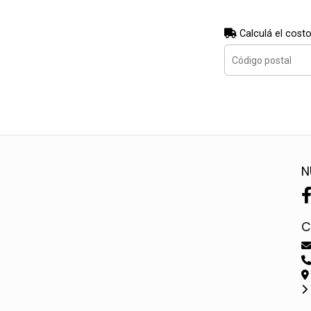
Calculá el costo
N
C