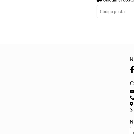
Calculá el costo
N
C
N