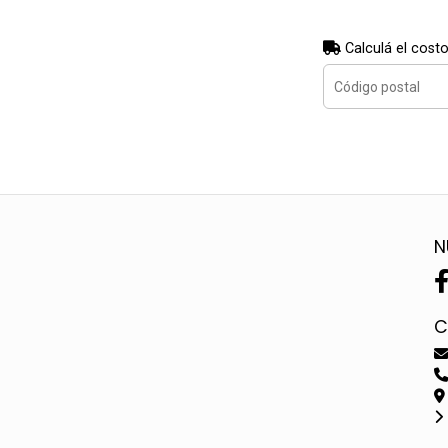
Calculá el costo
N
C