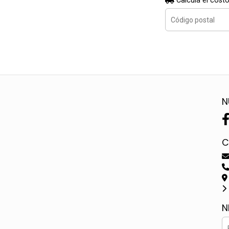
Calculá el costo
N
C
N