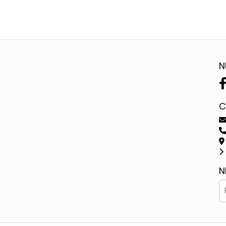
N
C
N