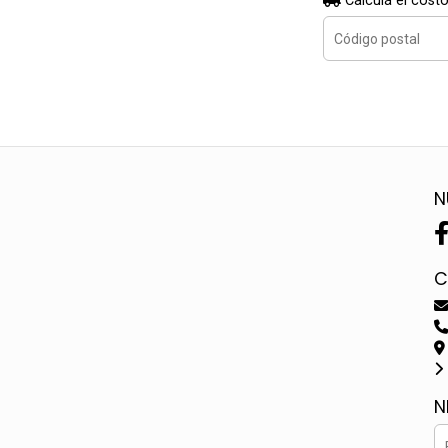
Calculá el costo
N
C
N