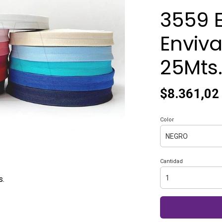
3559 E
Enviva
25Mts
$8.361,02
Color
Cantidad
s.