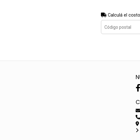
Calculá el costo
N
C