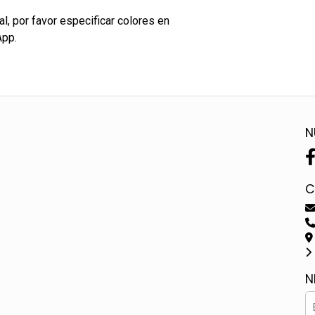
, por favor especificar colores en
App.
N
C
N