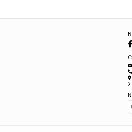
N
C
N